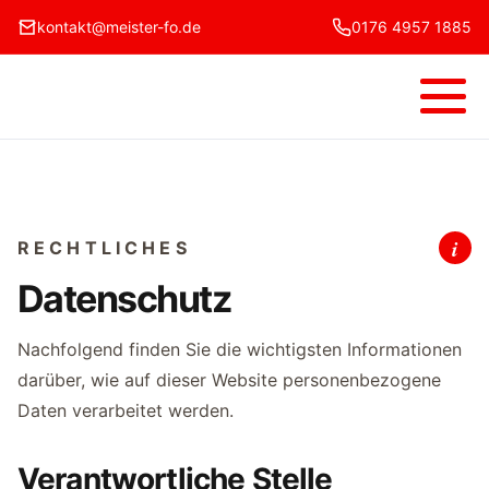
kontakt@meister-fo.de
0176 4957 1885
Menü
Hinw
i
RECHTLICHES
Datenschutz
Nachfolgend finden Sie die wichtigsten Informationen
darüber, wie auf dieser Website personenbezogene
Daten verarbeitet werden.
Verantwortliche Stelle